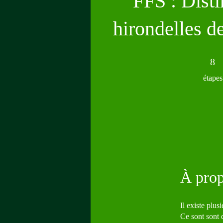
FFS : Disti
hirondelles d
8 étape
8
étapes
À pro
Il existe plu
Ce sont sont d