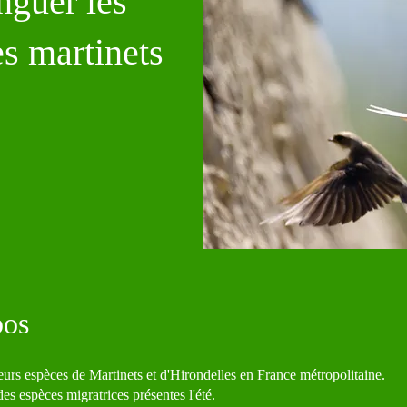
nguer les
es martinets
s
pos
sieurs espèces de Martinets et d'Hirondelles en France métropolitaine.
es espèces migratrices présentes l'été.