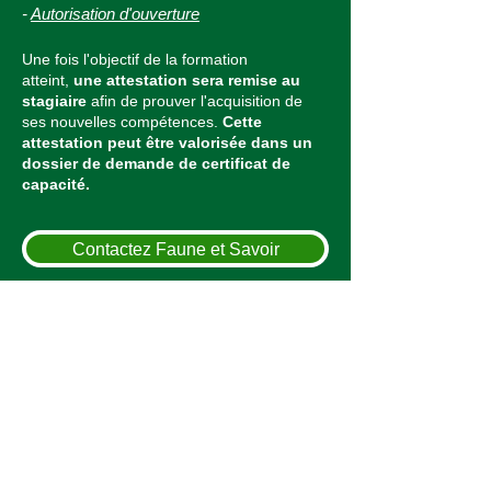
-
Autorisation d'ouverture
Une fois l'objectif de la formation
atteint,
une attestation sera remise au
stagiaire
afin de prouver l'acquisition de
ses nouvelles compétences.
Cette
attestation peut être valorisée dans un
dossier de demande de certificat de
capacité.
Contactez Faune et Savoir
Conseils et Accompagnement
dans les étapes de création
d'un centre de sauvegarde
Vous souhaitez créer un petit centre de
soins chez vous ?