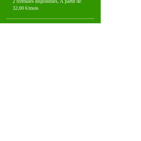
2 formules disponibles, À partir de
32,00 €/mois
Partagez
Je me forme !
Formulaire d'abonnement