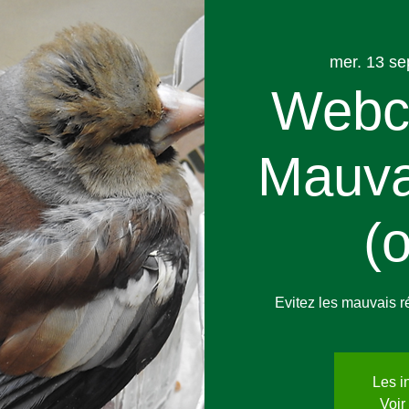
mer. 13 se
Webc
Mauva
(
Evitez les mauvais r
Les i
Voir